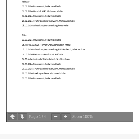
Page
1
/
4
Zoom
100%